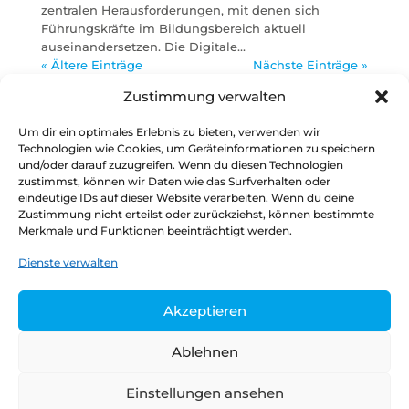
zentralen Herausforderungen, mit denen sich
Führungskräfte im Bildungsbereich aktuell
auseinandersetzen. Die Digitale...
« Ältere Einträge
Nächste Einträge »
Zustimmung verwalten
Um dir ein optimales Erlebnis zu bieten, verwenden wir
Neueste Beiträge
Technologien wie Cookies, um Geräteinformationen zu speichern
und/oder darauf zuzugreifen. Wenn du diesen Technologien
Kein Schritt vorwärts, zwei Schritte zurück
zustimmst, können wir Daten wie das Surfverhalten oder
Strategie im eigenen Saft
eindeutige IDs auf dieser Website verarbeiten. Wenn du deine
Zustimmung nicht erteilst oder zurückziehst, können bestimmte
Politische Führung bei der Digitalisierung wird
Merkmale und Funktionen beeinträchtigt werden.
vermisst
Verwaltungsdigitalisierung im Koalitionsvertrag
Dienste verwalten
Stimmungsbild: Skepsis hinsichtlich wirksamer
Digitalisierungsstrategie der Ampel-Koalitionäre
Akzeptieren
Ablehnen
Datenschutz
Kontakt
Impressum
Einstellungen ansehen