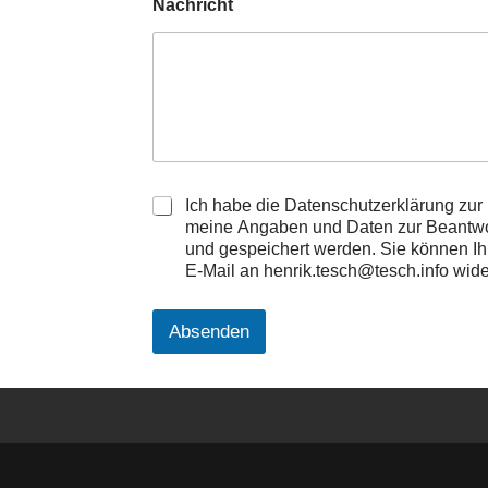
Nachricht
D
Ich habe die Datenschutzerklärung zu
a
meine Angaben und Daten zur Beantwor
t
und gespeichert werden. Sie können Ihre
e
E-Mail an henrik.tesch@tesch.info wide
n
s
c
Absenden
h
u
t
z
*