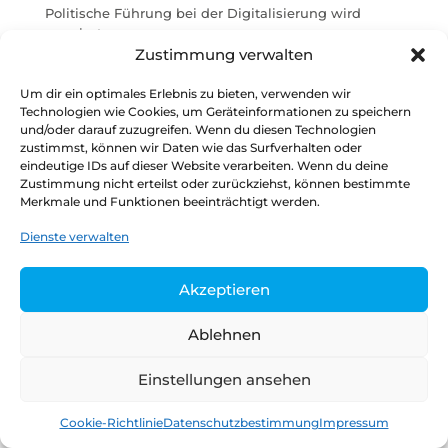
Politische Führung bei der Digitalisierung wird
vermisst
Zustimmung verwalten
Verwaltungsdigitalisierung im Koalitionsvertrag
Stimmungsbild: Skepsis hinsichtlich wirksamer
Um dir ein optimales Erlebnis zu bieten, verwenden wir
Digitalisierungsstrategie der Ampel-Koalitionäre
Technologien wie Cookies, um Geräteinformationen zu speichern
und/oder darauf zuzugreifen. Wenn du diesen Technologien
zustimmst, können wir Daten wie das Surfverhalten oder
eindeutige IDs auf dieser Website verarbeiten. Wenn du deine
Zustimmung nicht erteilst oder zurückziehst, können bestimmte
Datenschutz
Kontakt
Impressum
Merkmale und Funktionen beeinträchtigt werden.
Dienste verwalten
Copyright © 2026
Henrik Tesch
Akzeptieren
Ablehnen
Einstellungen ansehen
Cookie-Richtlinie
Datenschutzbestimmung
Impressum