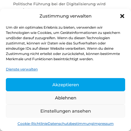
Politische Führung bei der Digitalisierung wird
vermisst
Zustimmung verwalten
Verwaltungsdigitalisierung im Koalitionsvertrag
Stimmungsbild: Skepsis hinsichtlich wirksamer
Um dir ein optimales Erlebnis zu bieten, verwenden wir
Digitalisierungsstrategie der Ampel-Koalitionäre
Technologien wie Cookies, um Geräteinformationen zu speichern
und/oder darauf zuzugreifen. Wenn du diesen Technologien
zustimmst, können wir Daten wie das Surfverhalten oder
eindeutige IDs auf dieser Website verarbeiten. Wenn du deine
Zustimmung nicht erteilst oder zurückziehst, können bestimmte
Datenschutz
Kontakt
Impressum
Merkmale und Funktionen beeinträchtigt werden.
Dienste verwalten
Copyright © 2026
Henrik Tesch
Akzeptieren
Ablehnen
Einstellungen ansehen
Cookie-Richtlinie
Datenschutzbestimmung
Impressum