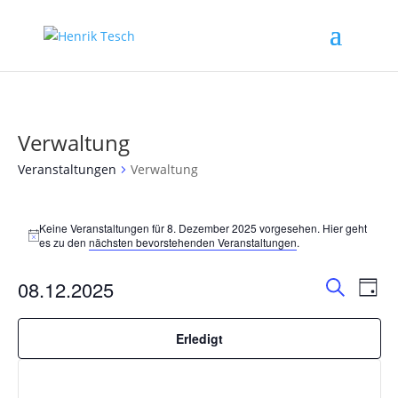
Verwaltung
Veranstaltungen
Verwaltung
Veranstaltungen
für
Keine Veranstaltungen für 8. Dezember 2025 vorgesehen. Hier geht
Hinweis
es zu den
nächsten bevorstehenden Veranstaltungen
.
8.
Dezember
Verans
Ver
08.12.2025
Tag
2025
Ans
Filter
Suche
Suche
Datum
verberg
Nav
und
Filter
Das
wählen.
Erledigt
Ansich
Ändern
der
Naviga
Formular-