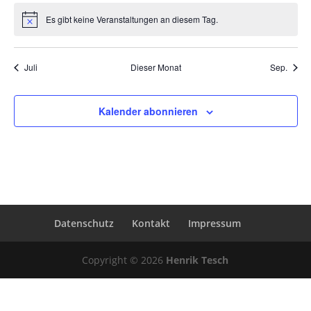
den
Es gibt keine Veranstaltungen an diesem Tag.
gefilterten
Hinweis
Ergebnissen
aktualisieren
Juli
Dieser Monat
Sep.
Kalender abonnieren
Datenschutz
Kontakt
Impressum
Copyright © 2026
Henrik Tesch