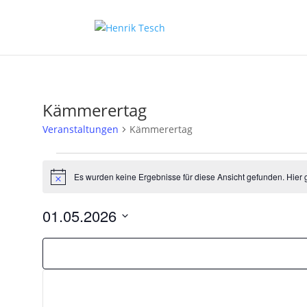
Kämmerertag
Veranstaltungen
Kämmerertag
Veranstaltungen
Es wurden keine Ergebnisse für diese Ansicht gefunden. Hier 
Hinweis
01.05.2026
Datum
Filter
Das
wählen.
Ändern
der
Formular-