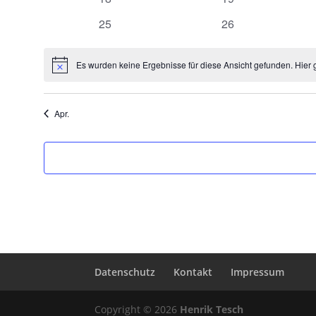
Veranstaltungen
Veranstaltungen
0
0
25
26
Veranstaltungen
Veranstaltungen
Es wurden keine Ergebnisse für diese Ansicht gefunden. Hier 
Hinweis
Apr.
Datenschutz
Kontakt
Impressum
Copyright © 2026
Henrik Tesch