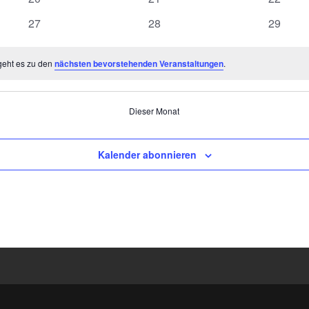
Veranstaltungen
Veranstaltungen
Veranst
0
0
0
27
28
29
Veranstaltungen
Veranstaltungen
Veranst
geht es zu den
nächsten bevorstehenden Veranstaltungen
.
Dieser Monat
Kalender abonnieren