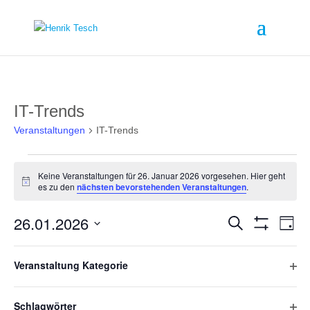
IT-Trends
Veranstaltungen
IT-Trends
Veranstaltungen
für
Keine Veranstaltungen für 26. Januar 2026 vorgesehen. Hier geht
26.
Hinweis
es zu den
nächsten bevorstehenden Veranstaltungen
.
Januar
2026
Veranstalt
Ver
26.01.2026
Suche
Ans
Tag
Suche
Filter
Nav
Datum
und
Verbergen
Filter
Das
wählen.
Ansichten,
Veranstaltung Kategorie
Ändern
Vorheriger Tag
Navigation
Nächster Tag
Filte
der
Formular-
öffn
Schlagwörter
Eingabefelder