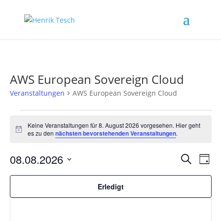
AWS European Sovereign Cloud
Veranstaltungen
AWS European Sovereign Cloud
Veranstaltungen
für
Keine Veranstaltungen für 8. August 2026 vorgesehen. Hier geht
Hinweis
es zu den
nächsten bevorstehenden Veranstaltungen
.
8.
August
Verans
Ver
08.08.2026
Suche
Tag
2026
Ans
Filter
Suche
Datum
verberg
Nav
Filter
und
Das
wählen.
Erledigt
Ändern
Ansich
der
Naviga
Formular-