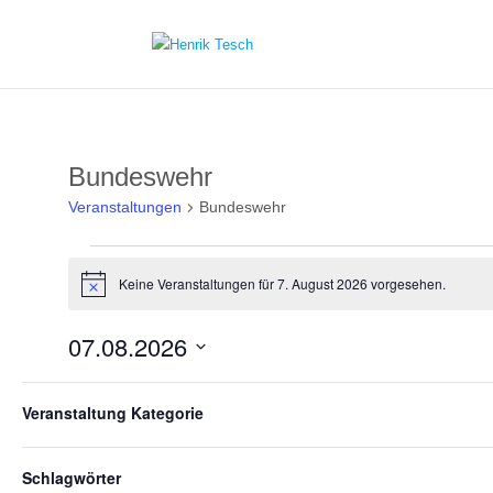
Bundeswehr
Veranstaltungen
Bundeswehr
Veranstaltungen
für
Keine Veranstaltungen für 7. August 2026 vorgesehen.
Hinweis
7.
August
2026
07.08.2026
Datum
Filter
Das
wählen.
Veranstaltung Kategorie
Ändern
Vorheriger Tag
der
Formular-
Schlagwörter
Eingabefelder