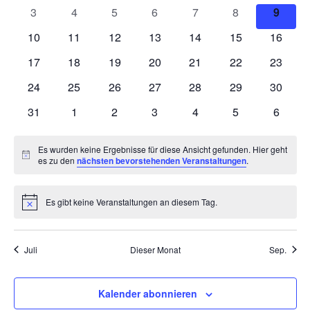
Veranstaltungen
Veranstaltungen
Veranstaltungen
Veranstaltungen
Veranstaltungen
Veranstaltungen
Veranstaltunge
Veranst
0
0
0
0
0
0
0
3
4
5
6
7
8
9
Veranstaltungen
Veranstaltungen
Veranstaltungen
Veranstaltungen
Veranstaltungen
Veranstaltunge
Verans
0
0
0
0
0
0
0
10
11
12
13
14
15
16
Veranstaltungen
Veranstaltungen
Veranstaltungen
Veranstaltungen
Veranstaltungen
Veranstaltungen
Veranst
0
0
0
0
0
0
0
17
18
19
20
21
22
23
Veranstaltungen
Veranstaltungen
Veranstaltungen
Veranstaltungen
Veranstaltungen
Veranstaltungen
Veranst
0
0
0
0
0
0
0
24
25
26
27
28
29
30
Veranstaltungen
Veranstaltungen
Veranstaltungen
Veranstaltungen
Veranstaltungen
Veranstaltungen
Veranst
0
0
0
0
0
0
0
31
1
2
3
4
5
6
Veranstaltungen
Veranstaltungen
Veranstaltungen
Veranstaltungen
Veranstaltungen
Veranstaltunge
Veranst
Es wurden keine Ergebnisse für diese Ansicht gefunden. Hier geht
Hinweis
es zu den
nächsten bevorstehenden Veranstaltungen
.
Es gibt keine Veranstaltungen an diesem Tag.
Hinweis
Juli
Dieser Monat
Sep.
Kalender abonnieren