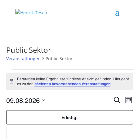
Public Sektor
Veranstaltungen
Public Sektor
Veranstaltungen
Es wurden keine Ergebnisse für diese Ansicht gefunden. Hier geht
Hinweis
es zu den
nächsten bevorstehenden Veranstaltungen
.
Verans
Ver
09.08.2026
Suche
Mona
Ans
Filter
Suche
Datum
verberg
Nav
Filter
und
Das
wählen.
Erledigt
Ändern
Ansich
der
Naviga
Formular-