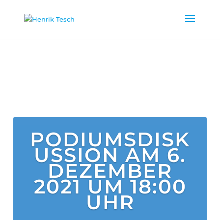
PODIUMSDISK
USSION AM 6.
DEZEMBER
2021 UM 18:00
UHR