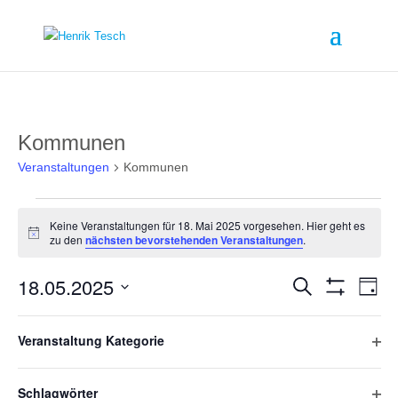
Kommunen
Veranstaltungen
Kommunen
Veranstaltungen
für
Keine Veranstaltungen für 18. Mai 2025 vorgesehen. Hier geht es
18.
Hinweis
zu den
nächsten bevorstehenden Veranstaltungen
.
Mai
2025
Veranstalt
Ver
18.05.2025
Suche
Ans
Tag
Suche
Filter
Nav
Datum
und
Verbergen
Filter
Das
wählen.
Ansichten,
Veranstaltung Kategorie
Ändern
Vorheriger Tag
Navigation
Nächster Tag
Filte
der
Formular-
öffn
Schlagwörter
Eingabefelder