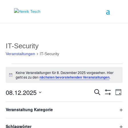
IT-Security
Veranstaltungen
IT-Security
Veranstaltungen
für
Keine Veranstaltungen für 8. Dezember 2025 vorgesehen. Hier
8.
Hinweis
geht es zu den
nächsten bevorstehenden Veranstaltungen
.
Dezember
2025
Veranstalt
Ver
08.12.2025
Suche
Ans
Tag
Suche
Filter
Nav
Datum
und
Verbergen
Filter
Das
wählen.
Ansichten,
Veranstaltung Kategorie
Ändern
Vorheriger Tag
Navigation
Nächster Tag
Filte
der
Formular-
öffn
Schlagwörter
Eingabefelder